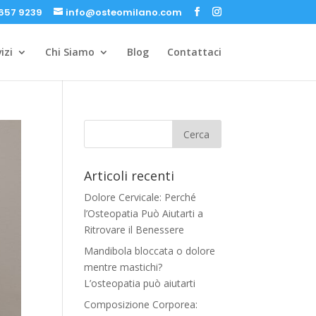
657 9239
info@osteomilano.com
izi
Chi Siamo
Blog
Contattaci
Articoli recenti
Dolore Cervicale: Perché
l’Osteopatia Può Aiutarti a
Ritrovare il Benessere
Mandibola bloccata o dolore
mentre mastichi?
L’osteopatia può aiutarti
Composizione Corporea: