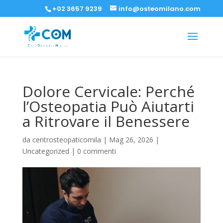
+02 3657 9239
info@osteomilano.com
Dolore Cervicale: Perché
l’Osteopatia Può Aiutarti
a Ritrovare il Benessere
da
centrosteopaticomila
|
Mag 26, 2026
|
Uncategorized
|
0 commenti