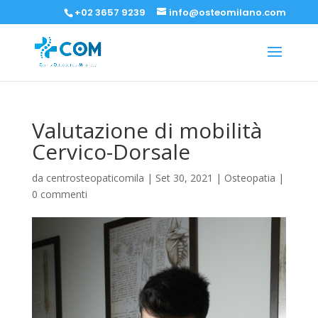
+02 3657 9239
info@osteomilano.com
Valutazione di mobilità
Cervico-Dorsale
da
centrosteopaticomila
|
Set 30, 2021
|
Osteopatia
|
0 commenti